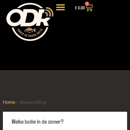
0
€
0,00
LIGHTWEIGHT HOOKBAITS
INTRODUCTIEPAKKETTEN EN DEALS
Home
/ Nieuws/Blog
Welke boilie in de zomer?