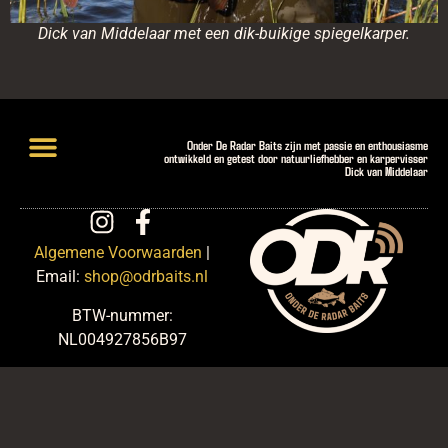
Dick van Middelaar met een dik-buikige spiegelkarper.
Onder De Radar Baits zijn met passie en enthousiasme
ontwikkeld en getest door natuurliefhebber en karpervisser
Dick van Middelaar
Lightweight Hookbaits
Introductiepakketten en Deals
Algemene Voorwaarden
|
Email:
shop@odrbaits.nl
BTW-nummer:
NL004927856B97
KVK-nummer: 91959616
website: martijnroskam.com