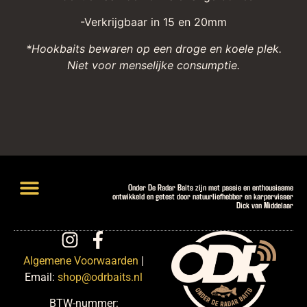
-Verkrijgbaar in 15 en 20mm
*Hookbaits bewaren op een droge en koele plek.
Niet voor menselijke consumptie.
Onder De Radar Baits zijn met passie en enthousiasme
ontwikkeld en getest door natuurliefhebber en karpervisser
Dick van Middelaar
Lightweight Hookbaits
Introductiepakketten en Deals
Algemene Voorwaarden
|
Email:
shop@odrbaits.nl
BTW-nummer: