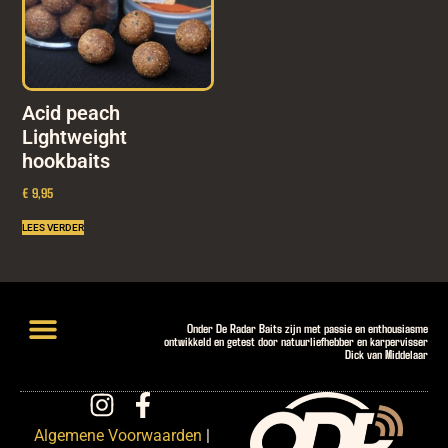
Acid peach
Lightweight
hookbaits
€ 9,95
LEES VERDER
Onder De Radar Baits zijn met passie en enthousiasme
ontwikkeld en getest door natuurliefhebber en karpervisser
Dick van Middelaar
Lightweight Hookbaits
Introductiepakketten en Deals
Algemene Voorwaarden
|