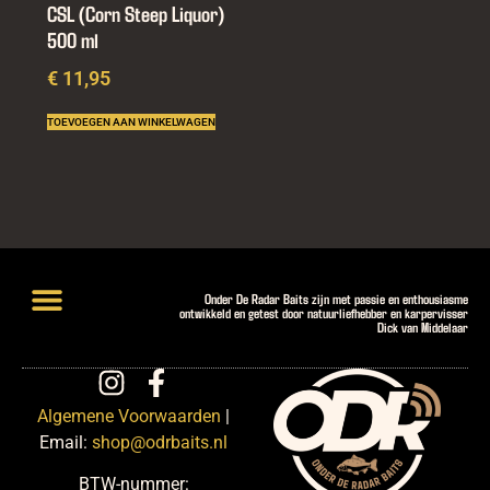
CSL (Corn Steep Liquor)
500 ml
€
11,95
TOEVOEGEN AAN WINKELWAGEN
Onder De Radar Baits zijn met passie en enthousiasme
ontwikkeld en getest door natuurliefhebber en karpervisser
Dick van Middelaar
Lightweight Hookbaits
Introductiepakketten en Deals
Algemene Voorwaarden
|
Email:
shop@odrbaits.nl
BTW-nummer: