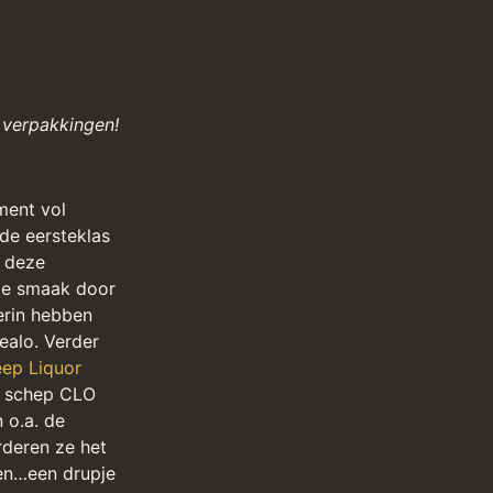
 verpakkingen!
ment vol
de eersteklas
t deze
te smaak door
 erin hebben
ealo. Verder
ep Liquor
e schep CLO
 o.a. de
rderen ze het
ten…een drupje