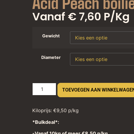
Acid Peach boili
Vanaf € 7,60 P/kg
Gewicht
Diameter
TOEVOEGEN AAN WINKELWAGE
Kiloprijs: €9,50 p/kg
*Bulkdeal*:
-Vanaf 10kg of meer €8,50 p/kg