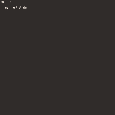
boilie
-knaller? Acid