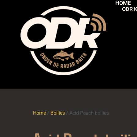
HOME
ODR 
Home
/
Boilies
/ Acid Peach boilies