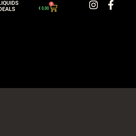
LIQUIDS
0
€
0,00
DEALS