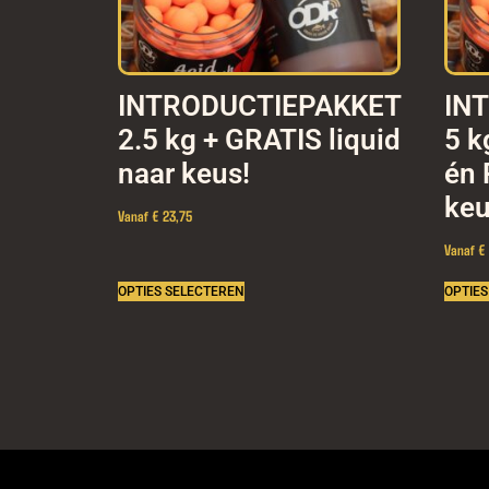
INTRODUCTIEPAKKET
IN
2.5 kg + GRATIS liquid
5 k
naar keus!
én 
keu
Vanaf € 23,75
Vanaf €
OPTIES SELECTEREN
OPTIES