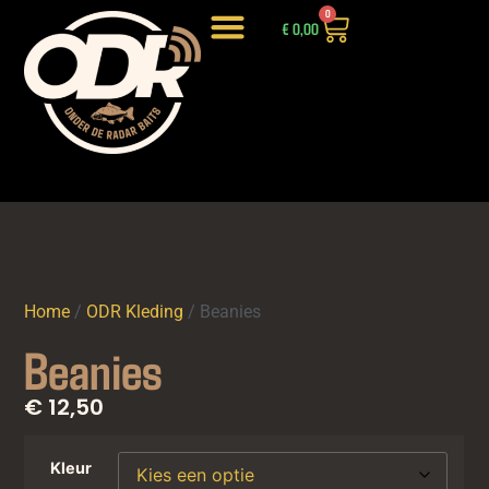
0
€
0,00
LIGHTWEIGHT HOOKBAITS
INTRODUCTIEPAKKETTEN EN DEALS
Home
/
ODR Kleding
/ Beanies
Beanies
€ 12,50
Kleur