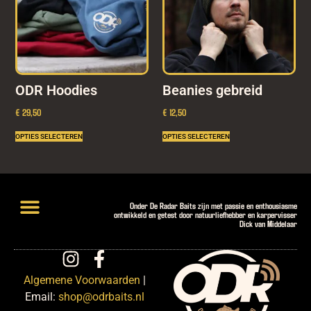
ODR Hoodies
Beanies gebreid
€ 29,50
€ 12,50
OPTIES SELECTEREN
OPTIES SELECTEREN
Onder De Radar Baits zijn met passie en enthousiasme
ontwikkeld en getest door natuurliefhebber en karpervisser
Dick van Middelaar
Lightweight Hookbaits
Introductiepakketten en Deals
Algemene Voorwaarden
|
Email:
shop@odrbaits.nl