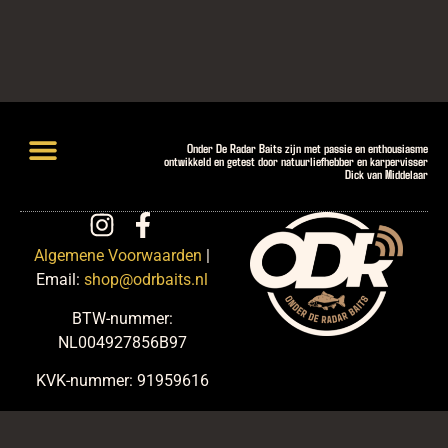
Onder De Radar Baits zijn met passie en enthousiasme
ontwikkeld en getest door natuurliefhebber en karpervisser
Dick van Middelaar
Lightweight Hookbaits
Introductiepakketten en Deals
Algemene Voorwaarden
|
Email:
shop@odrbaits.nl
BTW-nummer:
NL004927856B97
KVK-nummer: 91959616
website: martijnroskam.com