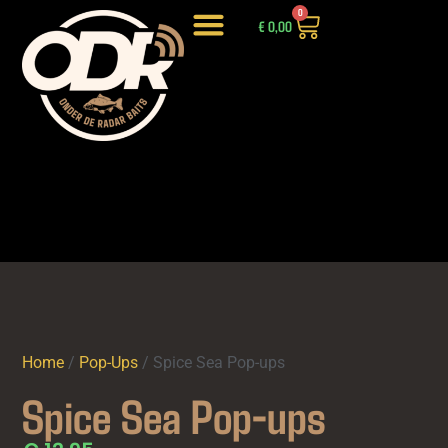
0
€
0,00
LIGHTWEIGHT HOOKBAITS
INTRODUCTIEPAKKETTEN EN DEALS
Home
/
Pop-Ups
/ Spice Sea Pop-ups
Spice Sea Pop-ups