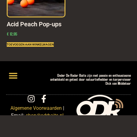
Acid Peach Pop-ups
€
12,95
TOEVOEGEN AAN WINKELWAGEN
Onder De Radar Baits zijn met passie en enthousiasme
ontwikkeld en getest door natuurliefhebber en karpervisser
Dick van Middelaar
Lightweight Hookbaits
Introductiepakketten en Deals
Algemene Voorwaarden
|
Email:
shop@odrbaits.nl
BTW-nummer:
NL004927856B97